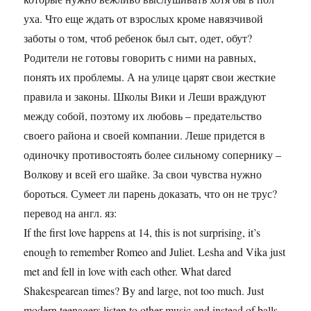
уха. Что еще ждать от взрослых кроме навязчивой
заботы о том, чтоб ребенок был сыт, одет, обут?
Родители не готовы говорить с ними на равных,
понять их проблемы. А на улице царят свои жесткие
правила и законы. Школы Вики и Леши враждуют
между собой, поэтому их любовь – предательство
своего района и своей компании. Леше придется в
одиночку противостоять более сильному сопернику –
Волкову и всей его шайке. За свои чувства нужно
бороться. Сумеет ли парень доказать, что он не трус?
перевод на англ. яз:
If the first love happens at 14, this is not surprising, it’s
enough to remember Romeo and Juliet. Lesha and Vika just
met and fell in love with each other. What dared
Shakespearean times? By and large, not too much. Just
modern teenagers listen to other music and instead of balls