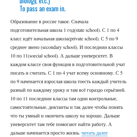
biology, etc.)
To pass an exam in.
Образование в россие такое. Сначала
подготовительная школа 1 год(state school). С 1 по 4
класс идёт начальная школа(private school). С 5 по 9
среднее звено (secondary school). И последнии классы
10 по 11(soecial school). А дальше уневерситет. В
каждом классе своя функция в подготовительной учат
писать и считать. С 1 по 4 учат всему основному. С 5
по 9 наченается взрослая школа тоесть каждый учитель
разный по каждому уроку и там всё гораздо серьёзней.
10 по 11 последнии классы там одни контрольные,
самостоятельные, диктанты и так далее чтобы понять
что ты умный и окончить школу на хорошо. Дальше
уневерситет там тебе помогают найти работу. А
дальше наченается просто жизнь.
читать далее